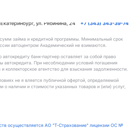
. Екатеринбург, ул. Рябинина, 24
+7 (343) 343-39-74
, сумм займа и кредитной программы. Минимальный срок
иссии автоцентром Академический не взимаются.
 автокредиту банк-партнер оставляет за собой право
мы автокредита. При несоблюдении условий погашения
 и коллекторское агентство для взыскания задолженности.
ловиях не я вляется публичной офертой, определяемой
о наличии и стоимости указанных товаров и (или) услуг,
дств осуществляется АО "Т-Страхование" лицензии ОС №