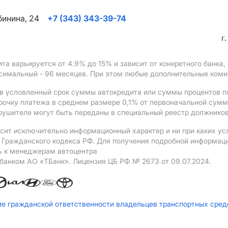
ябинина, 24
+7 (343) 343-39-74
г
ита варьируется от 4.9%
до 15%
и зависит от конкретного банка
ксимальный - 96 месяцев. При этом любые дополнительные ком
в условленный срок суммы автокредита или суммы процентов по
рочку платежа в среднем размере 0,1% от первоначальной сум
рушителе могут быть переданы в специальный реестр должников
сит исключительно информационный характер и ни при каких ус
Гражданского кодекса РФ. Для получения подробной информации 
ь к менеджерам автоцентра
 банком АO «ТБанк».
Лицензия ЦБ РФ № 2673 от 09.07.2024.
ие гражданской ответственности владельцев транспортных сре