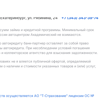
. Екатеринбург, ул. Рябинина, 24
+7 (343) 343-39-74
, сумм займа и кредитной программы. Минимальный срок
иссии автоцентром Академический не взимаются.
 автокредиту банк-партнер оставляет за собой право
мы автокредита. При несоблюдении условий погашения
 и коллекторское агентство для взыскания задолженности.
ловиях не я вляется публичной офертой, определяемой
о наличии и стоимости указанных товаров и (или) услуг,
дств осуществляется АО "Т-Страхование" лицензии ОС №