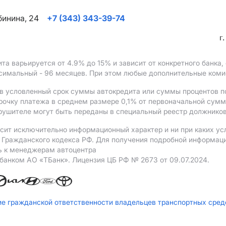
ябинина, 24
+7 (343) 343-39-74
г
ита варьируется от 4.9%
до 15%
и зависит от конкретного банка
ксимальный - 96 месяцев. При этом любые дополнительные ком
в условленный срок суммы автокредита или суммы процентов по
рочку платежа в среднем размере 0,1% от первоначальной сум
рушителе могут быть переданы в специальный реестр должников
сит исключительно информационный характер и ни при каких ус
Гражданского кодекса РФ. Для получения подробной информации 
ь к менеджерам автоцентра
 банком АO «ТБанк».
Лицензия ЦБ РФ № 2673 от 09.07.2024.
ие гражданской ответственности владельцев транспортных сре