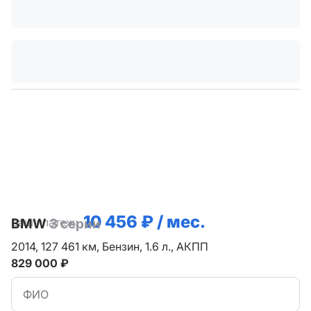
10 456 ₽ / мес.
Ваш платеж:
BMW
3 серии
2014,
127 461 км,
Бензин,
1.6 л.,
АКПП
829 000 ₽