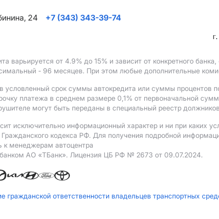
ябинина, 24
+7 (343) 343-39-74
г
ита варьируется от 4.9%
до 15%
и зависит от конкретного банка
ксимальный - 96 месяцев. При этом любые дополнительные ком
в условленный срок суммы автокредита или суммы процентов по
рочку платежа в среднем размере 0,1% от первоначальной сум
рушителе могут быть переданы в специальный реестр должников
сит исключительно информационный характер и ни при каких ус
Гражданского кодекса РФ. Для получения подробной информации 
ь к менеджерам автоцентра
 банком АO «ТБанк».
Лицензия ЦБ РФ № 2673 от 09.07.2024.
ие гражданской ответственности владельцев транспортных сре