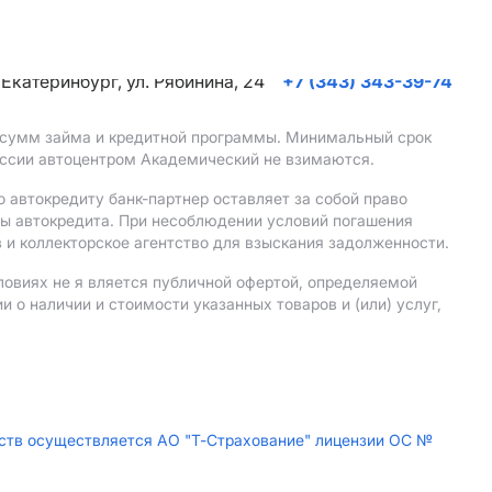
. Екатеринбург, ул. Рябинина, 24
+7 (343) 343-39-74
, сумм займа и кредитной программы. Минимальный срок
иссии автоцентром Академический не взимаются.
 автокредиту банк-партнер оставляет за собой право
мы автокредита. При несоблюдении условий погашения
 и коллекторское агентство для взыскания задолженности.
ловиях не я вляется публичной офертой, определяемой
о наличии и стоимости указанных товаров и (или) услуг,
дств осуществляется АО "Т-Страхование" лицензии ОС №