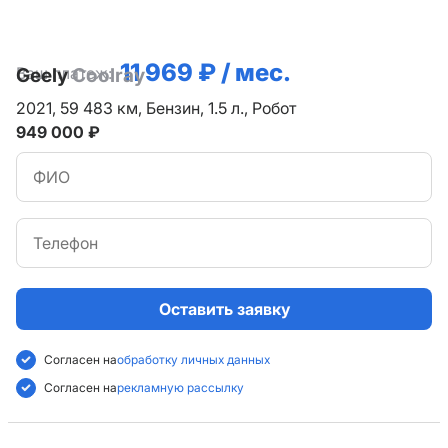
11 969 ₽ / мес.
Ваш платеж:
Geely
Coolray
2021,
59 483 км,
Бензин,
1.5 л.,
Робот
949 000 ₽
Оставить заявку
Согласен на
обработку личных данных
Согласен на
рекламную рассылку