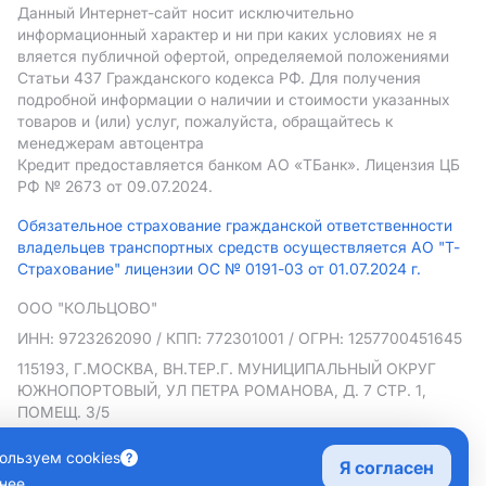
Данный Интернет-сайт носит исключительно
информационный характер и ни при каких условиях не я
вляется публичной офертой, определяемой положениями
Статьи 437 Гражданского кодекса РФ. Для получения
подробной информации о наличии и стоимости указанных
товаров и (или) услуг, пожалуйста, обращайтесь к
менеджерам автоцентра
Кредит предоставляется банком АO «ТБанк».
Лицензия ЦБ
РФ № 2673 от 09.07.2024.
Обязательное страхование гражданской ответственности
владельцев транспортных средств осуществляется АО "Т-
Страхование" лицензии ОС № 0191-03 от 01.07.2024 г.
ООО "КОЛЬЦОВО"
ИНН: 9723262090
/ КПП: 772301001
/ ОГРН: 1257700451645
115193, Г.МОСКВА, ВН.ТЕР.Г. МУНИЦИПАЛЬНЫЙ ОКРУГ
ЮЖНОПОРТОВЫЙ, УЛ ПЕТРА РОМАНОВА, Д. 7 СТР. 1,
ПОМЕЩ. 3/5
Политика в отношении обработки персональных данных
ользуем cookies
Я согласен
Согласие на рекламную рассылку
нее