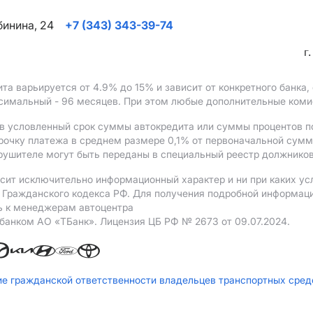
ябинина, 24
+7 (343) 343-39-74
г
ита варьируется от 4.9%
до 15%
и зависит от конкретного банка
ксимальный - 96 месяцев. При этом любые дополнительные ком
в условленный срок суммы автокредита или суммы процентов по
рочку платежа в среднем размере 0,1% от первоначальной сум
рушителе могут быть переданы в специальный реестр должников
сит исключительно информационный характер и ни при каких ус
Гражданского кодекса РФ. Для получения подробной информации 
ь к менеджерам автоцентра
 банком АO «ТБанк».
Лицензия ЦБ РФ № 2673 от 09.07.2024.
ие гражданской ответственности владельцев транспортных сре