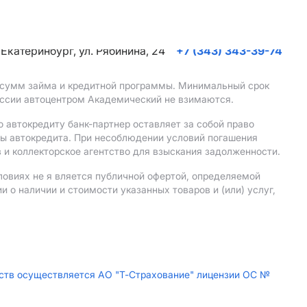
. Екатеринбург, ул. Рябинина, 24
+7 (343) 343-39-74
, сумм займа и кредитной программы. Минимальный срок
иссии автоцентром Академический не взимаются.
 автокредиту банк-партнер оставляет за собой право
мы автокредита. При несоблюдении условий погашения
 и коллекторское агентство для взыскания задолженности.
ловиях не я вляется публичной офертой, определяемой
о наличии и стоимости указанных товаров и (или) услуг,
дств осуществляется АО "Т-Страхование" лицензии ОС №