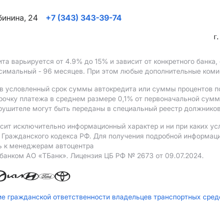
ябинина, 24
+7 (343) 343-39-74
г
ита варьируется от 4.9%
до 15%
и зависит от конкретного банка
ксимальный - 96 месяцев. При этом любые дополнительные ком
в условленный срок суммы автокредита или суммы процентов по
рочку платежа в среднем размере 0,1% от первоначальной сум
рушителе могут быть переданы в специальный реестр должников
сит исключительно информационный характер и ни при каких ус
Гражданского кодекса РФ. Для получения подробной информации 
ь к менеджерам автоцентра
 банком АO «ТБанк».
Лицензия ЦБ РФ № 2673 от 09.07.2024.
ие гражданской ответственности владельцев транспортных сре