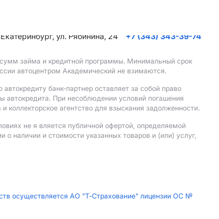
. Екатеринбург, ул. Рябинина, 24
+7 (343) 343-39-74
, сумм займа и кредитной программы. Минимальный срок
иссии автоцентром Академический не взимаются.
 автокредиту банк-партнер оставляет за собой право
мы автокредита. При несоблюдении условий погашения
 и коллекторское агентство для взыскания задолженности.
ловиях не я вляется публичной офертой, определяемой
о наличии и стоимости указанных товаров и (или) услуг,
дств осуществляется АО "Т-Страхование" лицензии ОС №