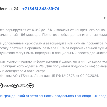
ябинина, 24
+7 (343) 343-39-74
г
ита варьируется от 4.9%
до 15%
и зависит от конкретного банка
ксимальный - 96 месяцев. При этом любые дополнительные ком
в условленный срок суммы автокредита или суммы процентов по
рочку платежа в среднем размере 0,1% от первоначальной сум
рушителе могут быть переданы в специальный реестр должников
сит исключительно информационный характер и ни при каких ус
Гражданского кодекса РФ. Для получения подробной информации 
ь к менеджерам автоцентра
 банком АO «ТБанк».
Лицензия ЦБ РФ № 2673 от 09.07.2024.
ие гражданской ответственности владельцев транспортных сре