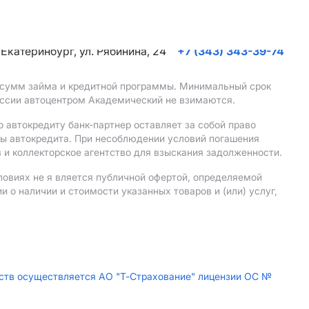
. Екатеринбург, ул. Рябинина, 24
+7 (343) 343-39-74
, сумм займа и кредитной программы. Минимальный срок
иссии автоцентром Академический не взимаются.
 автокредиту банк-партнер оставляет за собой право
мы автокредита. При несоблюдении условий погашения
 и коллекторское агентство для взыскания задолженности.
ловиях не я вляется публичной офертой, определяемой
о наличии и стоимости указанных товаров и (или) услуг,
дств осуществляется АО "Т-Страхование" лицензии ОС №