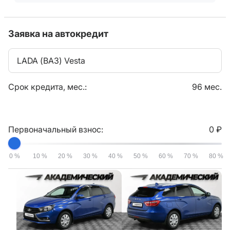
Заявка на автокредит
LADA (ВАЗ) Vesta
Срок кредита, мес.:
96 мес.
Первоначальный взнос:
0 ₽
0 %
10 %
20 %
30 %
40 %
50 %
60 %
70 %
80 %