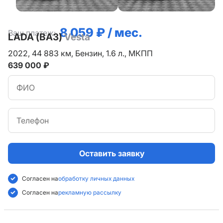
8 059 ₽ / мес.
Ваш платеж:
LADA (ВАЗ)
Vesta
2022,
44 883 км,
Бензин,
1.6 л.,
МКПП
639 000 ₽
Оставить заявку
Согласен на
обработку личных данных
Согласен на
рекламную рассылку