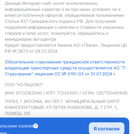
Данный Интернет-сайт носит исключительно
информационный характер и ни при каких условиях не я
вляется публичной офертой, определяемой положениями
Статьи 437 Гражданского кодекса РФ. Для получения
подробной информации о наличии и стоимости указанных
товаров и (или) услуг, пожалуйста, обращайтесь к
менеджерам автоцентра
Кредит предоставляется банком АO «ТБанк».
Лицензия ЦБ
РФ № 2673 от 09.07.2024.
Обязательное страхование гражданской ответственности
владельцев транспортных средств осуществляется АО "Т-
Страхование" лицензии ОС № 0191-03 от 01.07.2024 г.
ООО "КОЛЬЦОВО"
ИНН: 9723262090
/ КПП: 772301001
/ ОГРН: 1257700451645
115193, Г.МОСКВА, ВН.ТЕР.Г. МУНИЦИПАЛЬНЫЙ ОКРУГ
ЮЖНОПОРТОВЫЙ, УЛ ПЕТРА РОМАНОВА, Д. 7 СТР. 1,
ПОМЕЩ. 3/5
Политика в отношении обработки персональных данных
ользуем cookies
Я согласен
Согласие на рекламную рассылку
нее