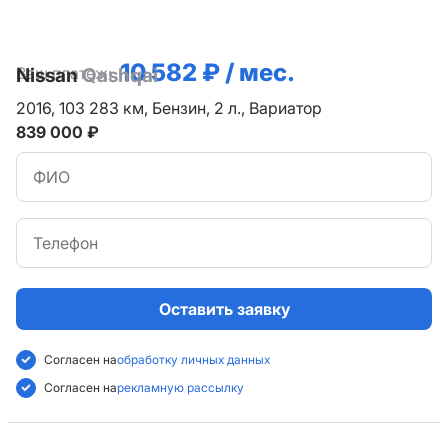
10 582 ₽ / мес.
Ваш платеж:
Nissan
Qashqai
2016,
103 283 км,
Бензин,
2 л.,
Вариатор
839 000 ₽
Оставить заявку
Согласен на
обработку личных данных
Согласен на
рекламную рассылку