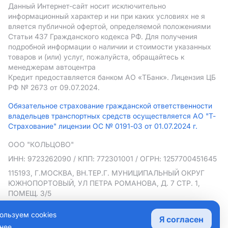
Данный Интернет-сайт носит исключительно
информационный характер и ни при каких условиях не я
вляется публичной офертой, определяемой положениями
Статьи 437 Гражданского кодекса РФ. Для получения
подробной информации о наличии и стоимости указанных
товаров и (или) услуг, пожалуйста, обращайтесь к
менеджерам автоцентра
Кредит предоставляется банком АO «ТБанк».
Лицензия ЦБ
РФ № 2673 от 09.07.2024.
Обязательное страхование гражданской ответственности
владельцев транспортных средств осуществляется АО "Т-
Страхование" лицензии ОС № 0191-03 от 01.07.2024 г.
ООО "КОЛЬЦОВО"
ИНН: 9723262090
/ КПП: 772301001
/ ОГРН: 1257700451645
115193, Г.МОСКВА, ВН.ТЕР.Г. МУНИЦИПАЛЬНЫЙ ОКРУГ
ЮЖНОПОРТОВЫЙ, УЛ ПЕТРА РОМАНОВА, Д. 7 СТР. 1,
ПОМЕЩ. 3/5
Политика в отношении обработки персональных данных
ользуем cookies
Я согласен
Согласие на рекламную рассылку
нее