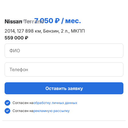
7 050 ₽ / мес.
Ваш платеж:
Nissan
Terrano
2014,
127 898 км,
Бензин,
2 л.,
МКПП
559 000 ₽
Оставить заявку
Согласен на
обработку личных данных
Согласен на
рекламную рассылку