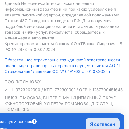
Данный Интернет-сайт носит исключительно
информационный характер и ни при каких условиях не я
вляется публичной офертой, определяемой положениями
Статьи 437 Гражданского кодекса РФ. Для получения
подробной информации о наличии и стоимости указанных
товаров и (или) услуг, пожалуйста, обращайтесь к
менеджерам автоцентра
Кредит предоставляется банком АO «ТБанк».
Лицензия ЦБ
РФ № 2673 от 09.07.2024.
Обязательное страхование гражданской ответственности
владельцев транспортных средств осуществляется АО "Т-
Страхование" лицензии ОС № 0191-03 от 01.07.2024 г.
ООО "КОЛЬЦОВО"
ИНН: 9723262090
/ КПП: 772301001
/ ОГРН: 1257700451645
115193, Г.МОСКВА, ВН.ТЕР.Г. МУНИЦИПАЛЬНЫЙ ОКРУГ
ЮЖНОПОРТОВЫЙ, УЛ ПЕТРА РОМАНОВА, Д. 7 СТР. 1,
ПОМЕЩ. 3/5
Политика в отношении обработки персональных данных
ользуем cookies
Я согласен
Согласие на рекламную рассылку
нее