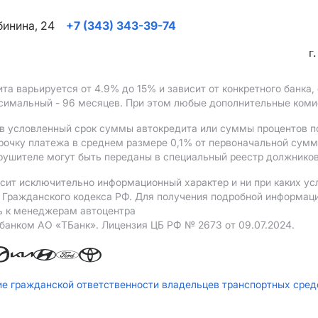
ябинина, 24
+7 (343) 343-39-74
г
ита варьируется от 4.9%
до 15%
и зависит от конкретного банка
ксимальный - 96 месяцев. При этом любые дополнительные ком
в условленный срок суммы автокредита или суммы процентов по
рочку платежа в среднем размере 0,1% от первоначальной сум
рушителе могут быть переданы в специальный реестр должников
сит исключительно информационный характер и ни при каких ус
Гражданского кодекса РФ. Для получения подробной информации 
ь к менеджерам автоцентра
 банком АO «ТБанк».
Лицензия ЦБ РФ № 2673 от 09.07.2024.
ие гражданской ответственности владельцев транспортных сре