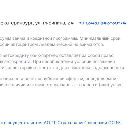
. Екатеринбург, ул. Рябинина, 24
+7 (343) 343-39-74
, сумм займа и кредитной программы. Минимальный срок
иссии автоцентром Академический не взимаются.
 автокредиту банк-партнер оставляет за собой право
мы автокредита. При несоблюдении условий погашения
 и коллекторское агентство для взыскания задолженности.
ловиях не я вляется публичной офертой, определяемой
о наличии и стоимости указанных товаров и (или) услуг,
дств осуществляется АО "Т-Страхование" лицензии ОС №