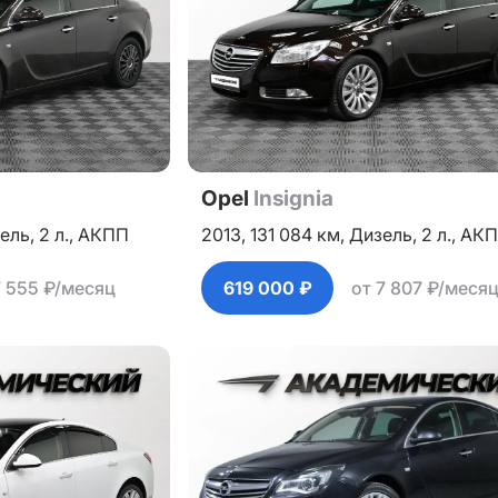
Opel
Insignia
ель,
2 л.,
АКПП
2013,
131 084 км,
Дизель,
2 л.,
АК
7 555 ₽/месяц
619 000 ₽
от 7 807 ₽/меся