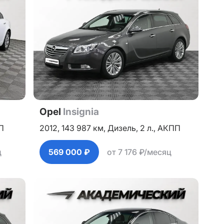
Opel
Insignia
П
2012,
143 987 км,
Дизель,
2 л.,
АКПП
ц
569 000 ₽
от 7 176 ₽/месяц