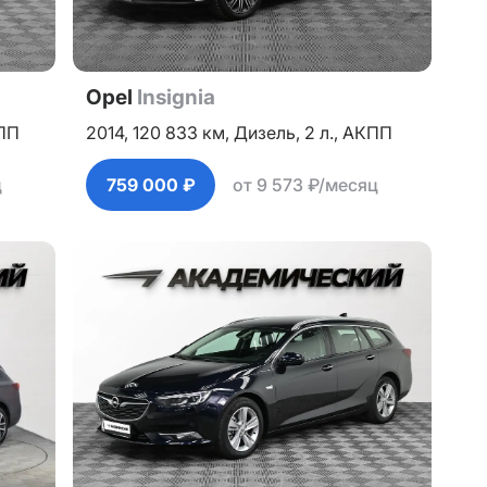
Opel
Insignia
ПП
2014,
120 833 км,
Дизель,
2 л.,
АКПП
ц
759 000 ₽
от 9 573 ₽/месяц