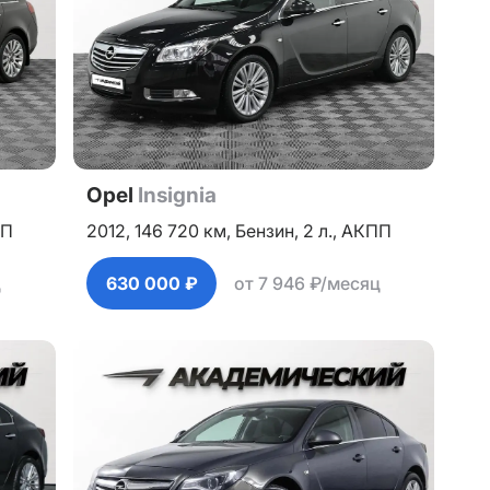
Opel
Insignia
ПП
2012,
146 720 км,
Бензин,
2 л.,
АКПП
ц
630 000 ₽
от 7 946 ₽/месяц