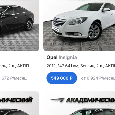
Opel
Insignia
ель,
2 л.,
АКПП
2012,
147 641 км,
Бензин,
2 л.,
АКП
6 672 ₽/месяц
549 000 ₽
от 6 924 ₽/меся