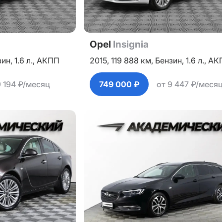
Opel
Insignia
зин,
1.6 л.,
АКПП
2015,
119 888 км,
Бензин,
1.6 л.,
АК
9 194 ₽/месяц
749 000 ₽
от 9 447 ₽/меся