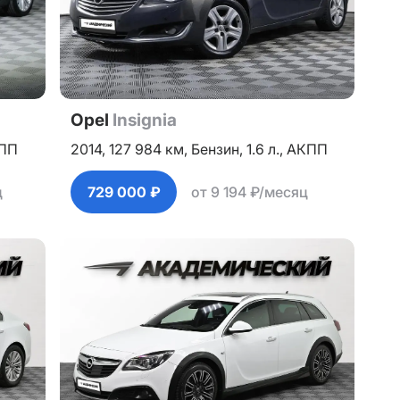
Opel
Insignia
ПП
2014,
127 984 км,
Бензин,
1.6 л.,
АКПП
ц
729 000 ₽
от 9 194 ₽/месяц