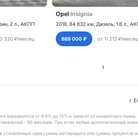
Opel
Insignia
зин,
2 л.,
АКПП
2018,
84 832 км,
Дизель,
1.6 л.,
АК
10 330 ₽/месяц
889 000 ₽
от 11 212 ₽/меся
1
г. 
ита варьируется от 4.9%
до 15%
и зависит от конкретного банка
ксимальный - 96 месяцев. При этом любые дополнительные ком
в условленный срок суммы автокредита или суммы процентов по