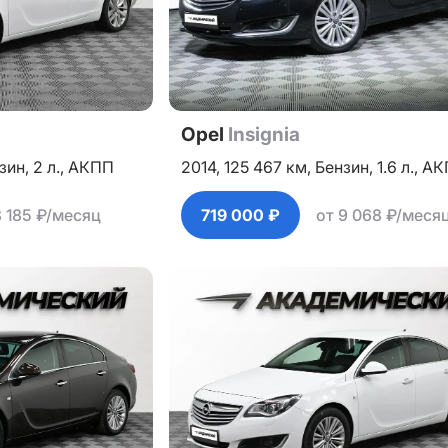
Opel
Insignia
зин,
2 л.,
АКПП
2014,
125 467 км,
Бензин,
1.6 л.,
АК
8 185 ₽/месяц
719 000 ₽
от 9 068 ₽/меся