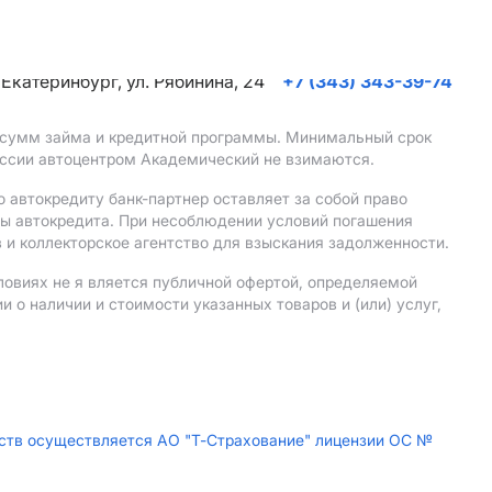
. Екатеринбург, ул. Рябинина, 24
+7 (343) 343-39-74
, сумм займа и кредитной программы. Минимальный срок
иссии автоцентром Академический не взимаются.
 автокредиту банк-партнер оставляет за собой право
мы автокредита. При несоблюдении условий погашения
 и коллекторское агентство для взыскания задолженности.
ловиях не я вляется публичной офертой, определяемой
о наличии и стоимости указанных товаров и (или) услуг,
дств осуществляется АО "Т-Страхование" лицензии ОС №