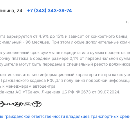
ябинина, 24
+7 (343) 343-39-74
г
ита варьируется от 4.9%
до 15%
и зависит от конкретного банка
ксимальный - 96 месяцев. При этом любые дополнительные ком
в условленный срок суммы автокредита или суммы процентов по
рочку платежа в среднем размере 0,1% от первоначальной сум
рушителе могут быть переданы в специальный реестр должников
сит исключительно информационный характер и ни при каких ус
Гражданского кодекса РФ. Для получения подробной информации 
ь к менеджерам автоцентра
 банком АO «ТБанк».
Лицензия ЦБ РФ № 2673 от 09.07.2024.
ие гражданской ответственности владельцев транспортных сре