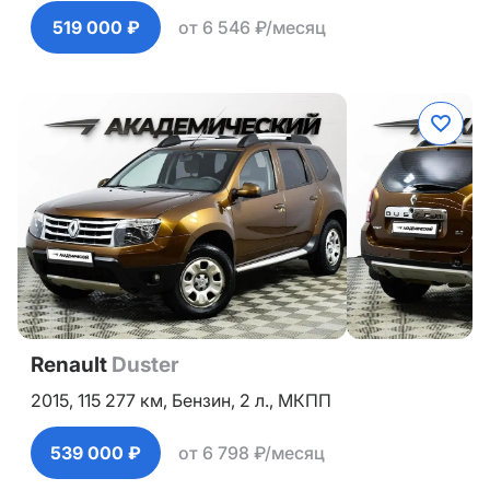
519 000 ₽
от 6 546 ₽/месяц
Renault
Duster
2015,
115 277 км,
Бензин,
2 л.,
МКПП
539 000 ₽
от 6 798 ₽/месяц