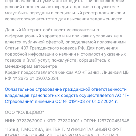
первоначальной суммы автокредита. При несоблюдении
условий погашения автокредита данные о нарушителе
могут быть переданы в специальный реестр должников и
коллекторское агентство для взыскания задолженности.
Данный Интернет-сайт носит исключительно
информационный характер и ни при каких условиях не я
вляется публичной офертой, определяемой положениями
Статьи 437 Гражданского кодекса РФ. Для получения
подробной информации о наличии и стоимости указанных
товаров и (или) услуг, пожалуйста, обращайтесь к
менеджерам автоцентра
Кредит предоставляется банком АO «ТБанк».
Лицензия ЦБ
РФ № 2673 от 09.07.2024.
Обязательное страхование гражданской ответственности
владельцев транспортных средств осуществляется АО "Т-
Страхование" лицензии ОС № 0191-03 от 01.07.2024 г.
ООО "КОЛЬЦОВО"
ИНН: 9723262090
/ КПП: 772301001
/ ОГРН: 1257700451645
115193, Г.МОСКВА, ВН.ТЕР.Г. МУНИЦИПАЛЬНЫЙ ОКРУГ
ЮЖНОПОРТОВЫЙ, УЛ ПЕТРА РОМАНОВА, Д. 7 СТР. 1,