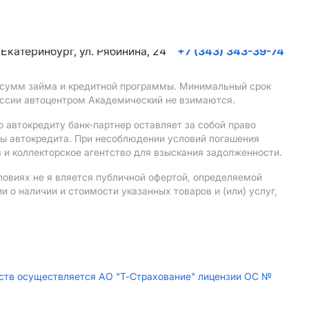
. Екатеринбург, ул. Рябинина, 24
+7 (343) 343-39-74
, сумм займа и кредитной программы. Минимальный срок
иссии автоцентром Академический не взимаются.
 автокредиту банк-партнер оставляет за собой право
мы автокредита. При несоблюдении условий погашения
 и коллекторское агентство для взыскания задолженности.
ловиях не я вляется публичной офертой, определяемой
о наличии и стоимости указанных товаров и (или) услуг,
дств осуществляется АО "Т-Страхование" лицензии ОС №