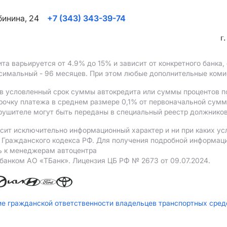
ябинина, 24
+7 (343) 343-39-74
г
ита варьируется от 4.9%
до 15%
и зависит от конкретного банка
ксимальный - 96 месяцев. При этом любые дополнительные ком
в условленный срок суммы автокредита или суммы процентов по
рочку платежа в среднем размере 0,1% от первоначальной сум
рушителе могут быть переданы в специальный реестр должников
сит исключительно информационный характер и ни при каких ус
Гражданского кодекса РФ. Для получения подробной информации 
ь к менеджерам автоцентра
 банком АO «ТБанк».
Лицензия ЦБ РФ № 2673 от 09.07.2024.
ие гражданской ответственности владельцев транспортных сре