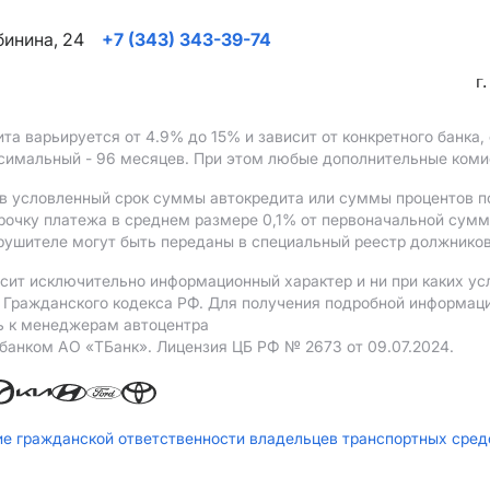
ябинина, 24
+7 (343) 343-39-74
г
ита варьируется от 4.9%
до 15%
и зависит от конкретного банка
ксимальный - 96 месяцев. При этом любые дополнительные ком
в условленный срок суммы автокредита или суммы процентов по
рочку платежа в среднем размере 0,1% от первоначальной сум
рушителе могут быть переданы в специальный реестр должников
сит исключительно информационный характер и ни при каких ус
Гражданского кодекса РФ. Для получения подробной информации 
ь к менеджерам автоцентра
 банком АO «ТБанк».
Лицензия ЦБ РФ № 2673 от 09.07.2024.
ие гражданской ответственности владельцев транспортных сре