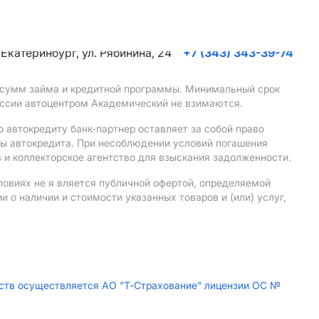
. Екатеринбург, ул. Рябинина, 24
+7 (343) 343-39-74
, сумм займа и кредитной программы. Минимальный срок
иссии автоцентром Академический не взимаются.
 автокредиту банк-партнер оставляет за собой право
мы автокредита. При несоблюдении условий погашения
 и коллекторское агентство для взыскания задолженности.
ловиях не я вляется публичной офертой, определяемой
о наличии и стоимости указанных товаров и (или) услуг,
дств осуществляется АО "Т-Страхование" лицензии ОС №