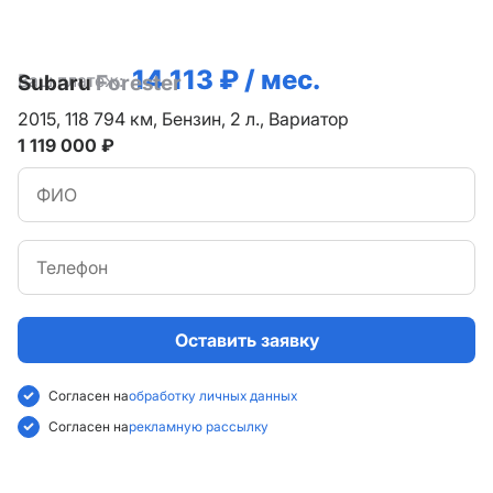
14 113 ₽ / мес.
Ваш платеж:
Subaru
Forester
2015,
118 794 км,
Бензин,
2 л.,
Вариатор
1 119 000 ₽
Оставить заявку
Согласен на
обработку личных данных
Согласен на
рекламную рассылку