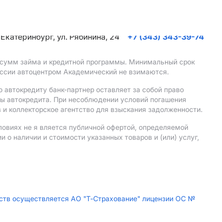
. Екатеринбург, ул. Рябинина, 24
+7 (343) 343-39-74
, сумм займа и кредитной программы. Минимальный срок
иссии автоцентром Академический не взимаются.
 автокредиту банк-партнер оставляет за собой право
мы автокредита. При несоблюдении условий погашения
 и коллекторское агентство для взыскания задолженности.
ловиях не я вляется публичной офертой, определяемой
о наличии и стоимости указанных товаров и (или) услуг,
дств осуществляется АО "Т-Страхование" лицензии ОС №