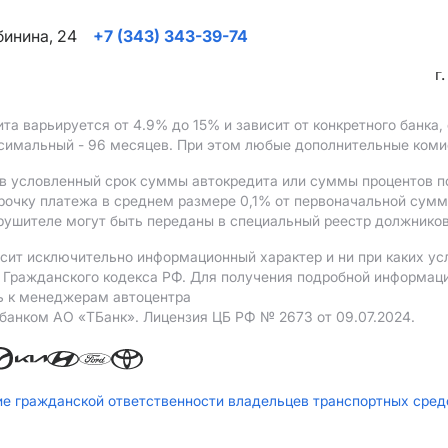
ябинина, 24
+7 (343) 343-39-74
г
ита варьируется от 4.9%
до 15%
и зависит от конкретного банка
ксимальный - 96 месяцев. При этом любые дополнительные ком
в условленный срок суммы автокредита или суммы процентов по
рочку платежа в среднем размере 0,1% от первоначальной сум
рушителе могут быть переданы в специальный реестр должников
сит исключительно информационный характер и ни при каких ус
Гражданского кодекса РФ. Для получения подробной информации 
ь к менеджерам автоцентра
 банком АO «ТБанк».
Лицензия ЦБ РФ № 2673 от 09.07.2024.
ие гражданской ответственности владельцев транспортных сре