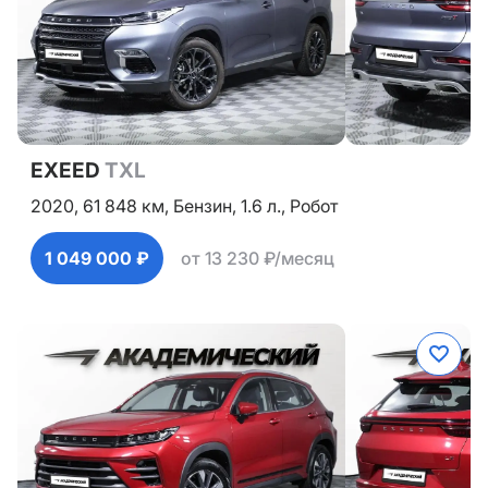
EXEED
TXL
2020,
61 848 км,
Бензин,
1.6 л.,
Робот
1 049 000 ₽
от 13 230 ₽/месяц