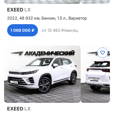
EXEED
LX
2022,
48 932 км,
Бензин,
1.5 л.,
Вариатор
1 069 000 ₽
от 13 483 ₽/месяц
EXEED
LX