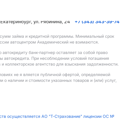
. Екатеринбург, ул. Рябинина, 24
+7 (343) 343-39-74
, сумм займа и кредитной программы. Минимальный срок
иссии автоцентром Академический не взимаются.
 автокредиту банк-партнер оставляет за собой право
мы автокредита. При несоблюдении условий погашения
 и коллекторское агентство для взыскания задолженности.
ловиях не я вляется публичной офертой, определяемой
о наличии и стоимости указанных товаров и (или) услуг,
дств осуществляется АО "Т-Страхование" лицензии ОС №