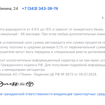
ябинина, 24
+7 (343) 343-39-74
г
ита варьируется от 4.9%
до 15%
и зависит от конкретного банка
ксимальный - 96 месяцев. При этом любые дополнительные ком
в условленный срок суммы автокредита или суммы процентов по
рочку платежа в среднем размере 0,1% от первоначальной сум
рушителе могут быть переданы в специальный реестр должников
сит исключительно информационный характер и ни при каких ус
Гражданского кодекса РФ. Для получения подробной информации 
ь к менеджерам автоцентра
 банком АO «ТБанк».
Лицензия ЦБ РФ № 2673 от 09.07.2024.
ие гражданской ответственности владельцев транспортных сре