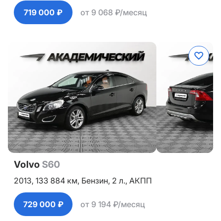
719 000 ₽
от 9 068 ₽/месяц
Volvo
S60
2013,
133 884 км,
Бензин,
2 л.,
АКПП
729 000 ₽
от 9 194 ₽/месяц