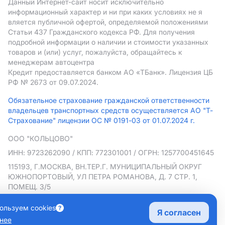
Данный Интернет-сайт носит исключительно
информационный характер и ни при каких условиях не я
вляется публичной офертой, определяемой положениями
Статьи 437 Гражданского кодекса РФ. Для получения
подробной информации о наличии и стоимости указанных
товаров и (или) услуг, пожалуйста, обращайтесь к
менеджерам автоцентра
Кредит предоставляется банком АO «ТБанк».
Лицензия ЦБ
РФ № 2673 от 09.07.2024.
Обязательное страхование гражданской ответственности
владельцев транспортных средств осуществляется АО "Т-
Страхование" лицензии ОС № 0191-03 от 01.07.2024 г.
ООО "КОЛЬЦОВО"
ИНН: 9723262090
/ КПП: 772301001
/ ОГРН: 1257700451645
115193, Г.МОСКВА, ВН.ТЕР.Г. МУНИЦИПАЛЬНЫЙ ОКРУГ
ЮЖНОПОРТОВЫЙ, УЛ ПЕТРА РОМАНОВА, Д. 7 СТР. 1,
ПОМЕЩ. 3/5
Политика в отношении обработки персональных данных
ользуем cookies
Я согласен
Согласие на рекламную рассылку
нее
Правовая информация